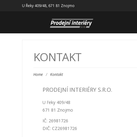
U Řeky 409/48, 671 81 Znojmo
KONTAKT
Home
/
Kontakt
PRODEJNÍ INTERIÉRY S.R.O.
U řeky 409/48
671 81 Znojmo
IČ: 26981726
DIČ: CZ26981726