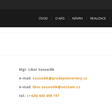
ÚVOD
O NÁS
NÁVRH
REALIZACE
Mgr. Libor Sousedík
e-mail:
sousedik@prodejniinteriery.cz
e-mail:
libor.sousedik@seznam.cz
tel.:
(+420) 603 498 197