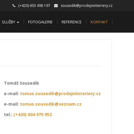
(+420) 603 498 197
sousedik@prodejniinteriery.cz
SLUŽBY
FOTOGALERIE
REFERENCE
KONTAKT
Tomáš Sousedík
e-mail:
tomas.sousedik@prodejniinteriery.cz
e-mail:
tomas.sousedik@seznam.cz
tel.:
(+420) 604 970 952