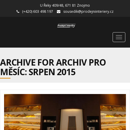
U Řeky 409/48, 671 81 Znojmo
(+420) 603 498 197
sousedik@prodejniinteriery.cz
Togg
navig
ARCHIVE FOR ARCHIV PRO
MĚSÍC: SRPEN 2015